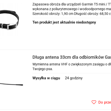
mini / Delta XC / Delta Sport XC / PRO
Zapasowa obroża dla urządzeń Garmin T5 mini / TT
wykonana z poliurytenowego i wodoodpornego mate
Szerokość obroży: 1,90 cm Długość obroży: 68,50 
Ten produkt jest aktualnie niedostępny
Długa antena 33cm dla odbiorników Ga
200 200i 10 100 50
Wymienna antena VHF o zwiększonym zasięgu o dł
Twojego psa.
Wysyłka w ciągu
24 godziny
Do prz