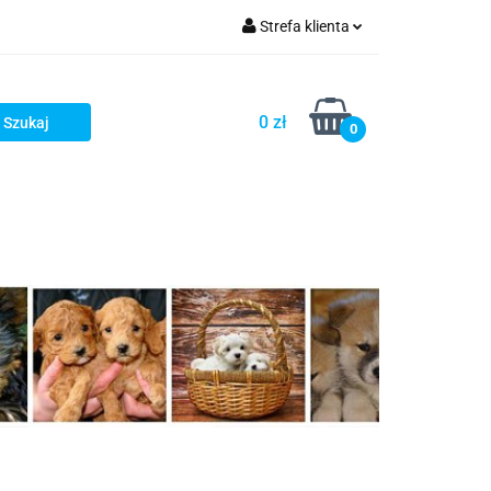
Strefa klienta
ellery
Zaloguj się
Zarejestruj się
0 zł
0
Dodaj zgłoszenie
stsellery