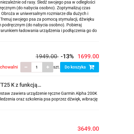
iezależnie od rasy. Śledź swojego psa w odległości
ęcznym (do nabycia osobno). Zoptymalizuj czas
a. Obroża w uniwersalnym rozmiarze dla dużych i
Trenuj swojego psa za pomocą stymulacji, dźwięku
m podręcznym (do nabycia osobno). Pobieraj
arunkiem ładowania urządzenia i podłączenia go do
1949.00
-13%
1699.00
echowalni
szt.
Do koszyka
T25 K z funkcją
staw zawiera urządzenie ręczne Garmin Alpha 200K
ledzenia oraz szkolenia psa poprzez dźwięk, wibrację
3649.00