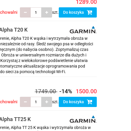
1289.00
echowalni
szt.
Do koszyka
Alpha T20 K
terenie, Alpha T20 K wąska i wytrzymała obroża w
iezależnie od rasy. Śledź swojego psa w odległości
ęcznym (do nabycia osobno). Zoptymalizuj czas
a. Obroża w uniwersalnym rozmiarze dla dużych i
Korzystaj z wielokolorowe podświetlenie ułatwia
automatyczne aktualizacje oprogramowania pod
o sieci za pomocą technologii Wi-Fi.
1749.00
-14%
1500.00
echowalni
szt.
Do koszyka
Alpha TT25 K
terenie, Alpha TT 25 K wąska i wytrzymała obroża w