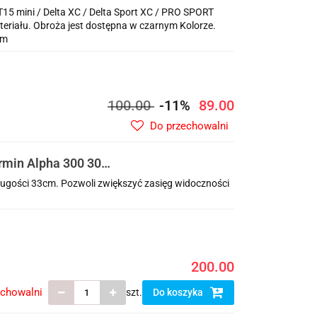
 SPORT
15 mini / Delta XC / Delta Sport XC / PRO SPORT
riału. Obroża jest dostępna w czarnym Kolorze.
cm
100.00
-11%
89.00
Do przechowalni
rmin Alpha 300 300i
ugości 33cm. Pozwoli zwiększyć zasięg widoczności
200.00
echowalni
szt.
Do koszyka