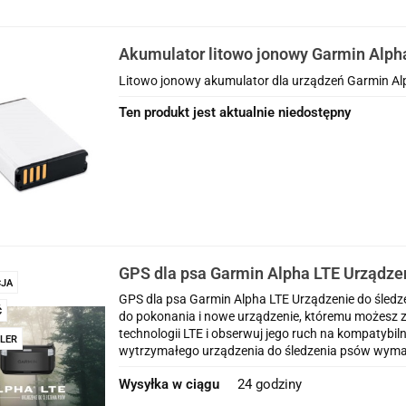
Akumulator litowo jonowy Garmin Alpha
Litowo jonowy akumulator dla urządzeń Garmin Al
Ten produkt jest aktualnie niedostępny
GPS dla psa Garmin Alpha LTE Urządzen
JA
psów z komórkową technologią LTE
GPS dla psa Garmin Alpha LTE Urządzenie do śled
Ć
do pokonania i nowe urządzenie, któremu możesz z
technologii LTE i obserwuj jego ruch na kompatybi
LER
wytrzymałego urządzenia do śledzenia psów wyma
Wysyłka w ciągu
24 godziny