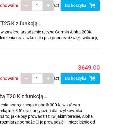
echowalni
szt.
Do koszyka
T25 K z funkcją
w zawiera urządzenie ręczne Garmin Alpha 200K
ledzenia oraz szkolenia psa poprzez dźwięk, wibrację
3649.00
echowalni
szt.
Do koszyka
żą T20 K z funkcją
dzenia podręcznego Alpha® 300 K, w którym
kątnej 3,5″ oraz przyjazną dla użytkownika
 to, jakie psy prowadzisz i w jakim terenie, Alpha
ozmiarze pomoże Ci je prowadzić — niezależnie od