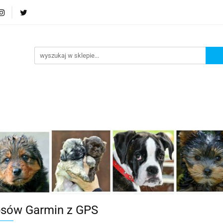
Podstrona
Polecamy Strony:
Nowości
Bests
orie
Podstrona
Polecamy Strony:
Nowości
Be
psów Garmin z GPS