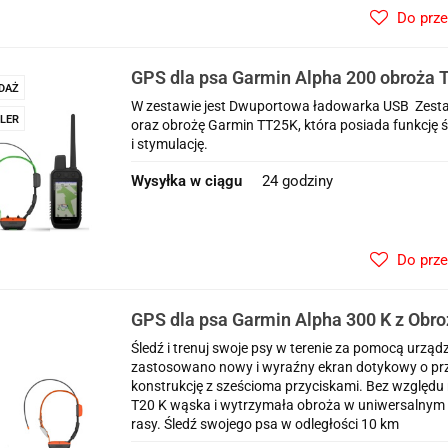
Do prz
GPS dla psa Garmin Alpha 200 obroża T
DAŻ
śledzenia i szkolenia psa
W zestawie jest Dwuportowa ładowarka USB Zesta
LER
oraz obrożę Garmin TT25K, która posiada funkcję ś
i stymulację.
Wysyłka w ciągu
24 godziny
Do prz
GPS dla psa Garmin Alpha 300 K z Obro
śledzenia psa
Śledź i trenuj swoje psy w terenie za pomocą urzą
zastosowano nowy i wyraźny ekran dotykowy o prze
konstrukcję z sześcioma przyciskami. Bez względu na
T20 K wąska i wytrzymała obroża w uniwersalnym r
rasy. Śledź swojego psa w odległości 10 km