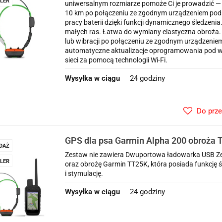
LER
uniwersalnym rozmiarze pomoże Ci je prowadzić — n
10 km po połączeniu ze zgodnym urządzeniem podr
pracy baterii dzięki funkcji dynamicznego śledzeni
małych ras. Łatwa do wymiany elastyczna obroża. 
lub wibracji po połączeniu ze zgodnym urządzenie
automatyczne aktualizacje oprogramowania pod w
sieci za pomocą technologii Wi-Fi.
Wysyłka w ciągu
24 godziny
Do prz
GPS dla psa Garmin Alpha 200 obroża T
DAŻ
śledzenia i szkolenia psa
Zestaw nie zawiera Dwuportowa ładowarka USB Ze
LER
oraz obrożę Garmin TT25K, która posiada funkcję ś
i stymulację.
Wysyłka w ciągu
24 godziny