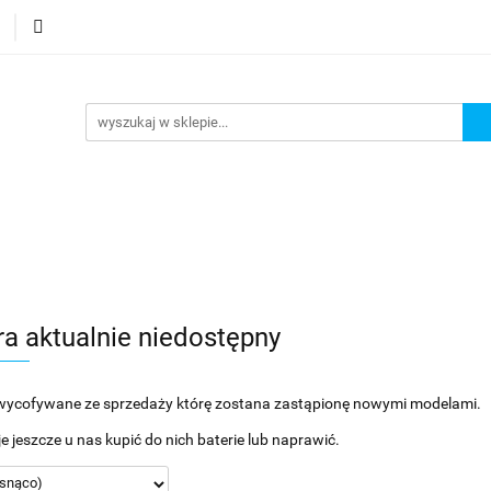
Podstrona
Polecamy Strony:
Nowości
Bestse
orie
Podstrona
Polecamy Strony:
Nowości
Bes
ra aktualnie niedostępny
wycofywane ze sprzedaży którę zostana zastąpionę nowymi modelami.
e jeszcze u nas kupić do nich baterie lub naprawić.