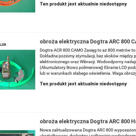
Ten produkt jest aktualnie niedostępny
obroża elektryczna Dogtra ARC 800 
LER
Dogtra ACR 800 CAMO Zasięg to aż 800 metrów to 
Dokładne poziomy stymulacji, bez skoków między 
elektronicznego oraz Wibracji. Wodoodporny nadajn
(Akumulatory litowo polimerowej) Ekranie LCD pod
lub w warunkach słabego oświetlenia. Waga obroży
Ten produkt jest aktualnie niedostępny
obroża elektryczna Dogtra ARC 800 
booster
Nowa zaktualizowana Dogtra ARC 800 wyposażona
ukształtowany, dyskretny i całkowicie wodoodporny