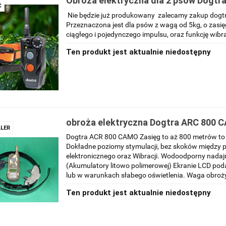
Obroża elektryczna dla 2 psów Dogtr
Ć
Nie będzie już produkowany zalecamy zakup dogtr
Przeznaczona jest dla psów z wagą od 5kg, o zasi
ciągłego i pojedynczego impulsu, oraz funkcję wibra
Ten produkt jest aktualnie niedostępny
obroża elektryczna Dogtra ARC 800 
LER
Dogtra ACR 800 CAMO Zasięg to aż 800 metrów to 
Dokładne poziomy stymulacji, bez skoków między 
elektronicznego oraz Wibracji. Wodoodporny nadajn
(Akumulatory litowo polimerowej) Ekranie LCD pod
lub w warunkach słabego oświetlenia. Waga obroży
Ten produkt jest aktualnie niedostępny