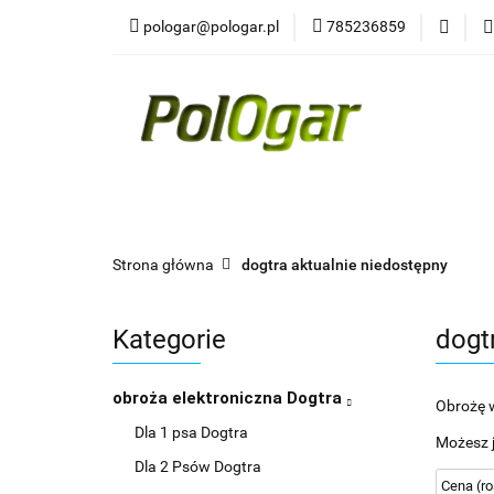
pologar@pologar.pl
785236859
Kategorie
Wszystkie kategorie
Kateg
Strona główna
dogtra aktualnie niedostępny
Kategorie
dogt
obroża elektroniczna Dogtra
Obrożę 
Dla 1 psa Dogtra
Możesz j
Dla 2 Psów Dogtra