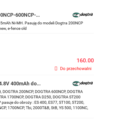
 200NCP-600NCP-
NCnew, e-fence
 345mAh Ni-MH. Pasuję do modeli Dogtra 200NCP
, e-fence old
160.00
Do przechowalni
 4.8V 400mAh do
S400, DOGTRA 200NCP, DOGTRA 600NCP, DOGTRA
TRA 1700NCP, DOGTRA D250, DOGTRA ST200
uje do obroży : ES 400, ES77, ST100, ST200,
CP, 1700NCP, Tbi, 2000T&B, StB, YS 500, 1100NC,