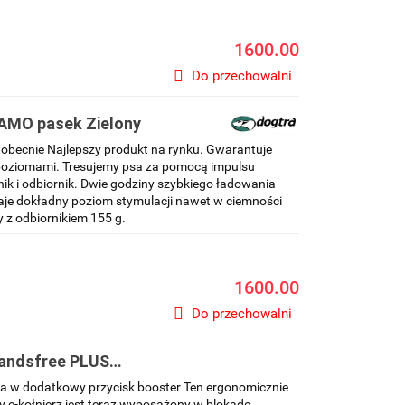
1600.00
Do przechowalni
CAMO pasek Zielony
obecnie Najlepszy produkt na rynku. Gwarantuje
poziomami. Tresujemy psa za pomocą impulsu
ik i odbiornik. Dwie godziny szybkiego ładowania
aje dokładny poziom stymulacji nawet w ciemności
 z odbiornikiem 155 g.
1600.00
Do przechowalni
Handsfree PLUS
 w dodatkowy przycisk booster Ten ergonomicznie
 e-kołnierz jest teraz wyposażony w blokadę