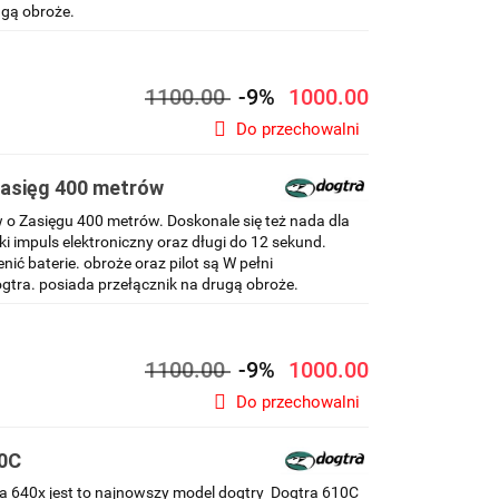
ugą obroże.
1100.00
-9%
1000.00
Do przechowalni
zasięg 400 metrów
 o Zasięgu 400 metrów. Doskonale się też nada dla
tki impuls elektroniczny oraz długi do 12 sekund.
ć baterie. obroże oraz pilot są W pełni
gtra. posiada przełącznik na drugą obroże.
1100.00
-9%
1000.00
Do przechowalni
10C
a 640x jest to najnowszy model dogtry Dogtra 610C