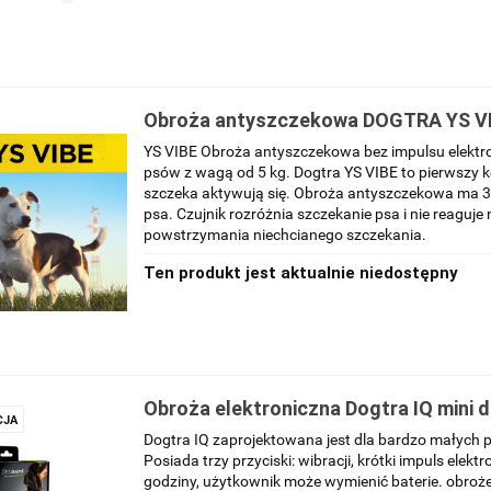
Obroża antyszczekowa DOGTRA YS V
YS VIBE Obroża antyszczekowa bez impulsu elektro
psów z wagą od 5 kg. Dogtra YS VIBE to pierwszy koł
szczeka aktywują się. Obroża antyszczekowa ma 3 
psa. Czujnik rozróżnia szczekanie psa i nie reaguje 
powstrzymania niechcianego szczekania.
Ten produkt jest aktualnie niedostępny
Obroża elektroniczna Dogtra IQ mini 
JA
od 3,5 kg zasięg 400 metrów
Dogtra IQ zaprojektowana jest dla bardzo małych 
Posiada trzy przyciski: wibracji, krótki impuls elek
godziny, użytkownik może wymienić baterie. obroże