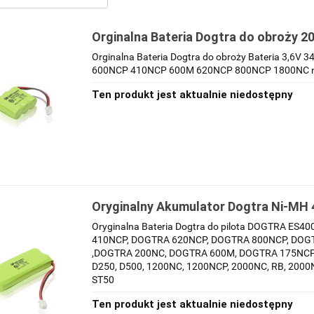
Orginalna Bateria Dogtra do obroży
410NCP-600M-620NCP-800NCP- 1800
Orginalna Bateria Dogtra do obroży Bateria 3,6V
Gold
600NCP 410NCP 600M 620NCP 800NCP 1800NC new
Ten produkt jest aktualnie niedostępny
Oryginalny Akumulator Dogtra Ni-MH
Pilota NCP
Oryginalna Bateria Dogtra do pilota DOGTRA E
410NCP, DOGTRA 620NCP, DOGTRA 800NCP, DOG
,DOGTRA 200NC, DOGTRA 600M, DOGTRA 175NCP pas
D250, D500, 1200NC, 1200NCP, 2000NC, RB, 2000N
ST50
Ten produkt jest aktualnie niedostępny