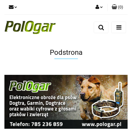
(
0
)
Zaloguj się
Zarejestruj się
Dodaj zgłoszenie
Podstrona