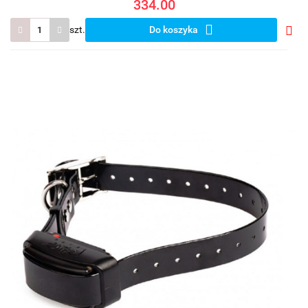
334.00
szt.
Do koszyka
Do
prze