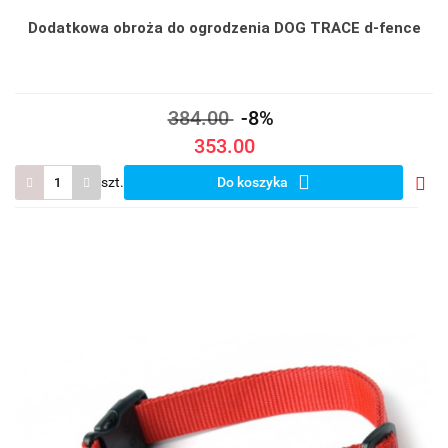
Dodatkowa obroża do ogrodzenia DOG TRACE d-fence
384.00
-8%
353.00
szt.
Do koszyka
Do
prze