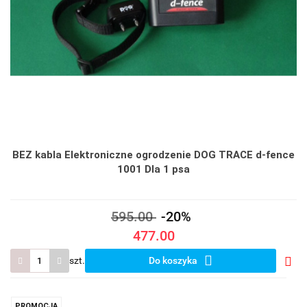
BEZ kabla Elektroniczne ogrodzenie DOG TRACE d-fence
1001 Dla 1 psa
595.00
-20%
477.00
szt.
Do koszyka
Do
prze
PROMOCJA