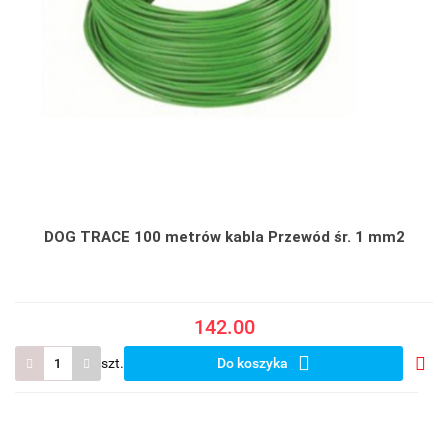
DOG TRACE 100 metrów kabla Przewód śr. 1 mm2
142.00
szt.
Do koszyka
Do
prze