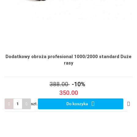
Dodatkowy obroża profesional 1000/2000 standard Duże
rasy
388.00
-10%
350.00
szt.
Do koszyka
Do
prze