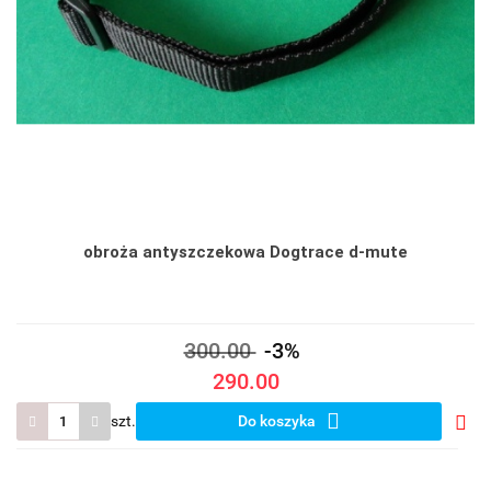
obroża antyszczekowa Dogtrace d-mute
300.00
-3%
290.00
szt.
Do koszyka
Do
prze