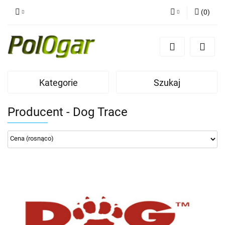
(
0
)
Zaloguj się
Zarejestruj się
Dodaj zgłoszenie
Kategorie
Szukaj
Producent - Dog Trace