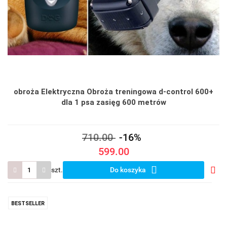
obroża Elektryczna Obroża treningowa d-control 600+
dla 1 psa zasięg 600 metrów
710.00
-16%
599.00
szt.
Do koszyka
Do
prze
BESTSELLER