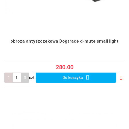
obroża antyszczekowa Dogtrace d-mute small light
280.00
szt.
Do koszyka
Do
prze