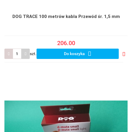
DOG TRACE 100 metrów kabla Przewód śr. 1,5 mm
206.00
szt.
Do koszyka
Do
prze