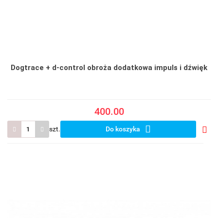
Dogtrace + d-control obroża dodatkowa impuls i dźwięk
400.00
szt.
Do koszyka
Do
prze