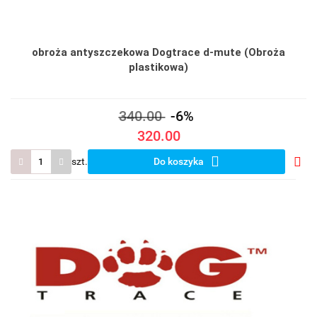
obroża antyszczekowa Dogtrace d-mute (Obroża
plastikowa)
340.00
-6%
320.00
szt.
Do koszyka
Do
prze