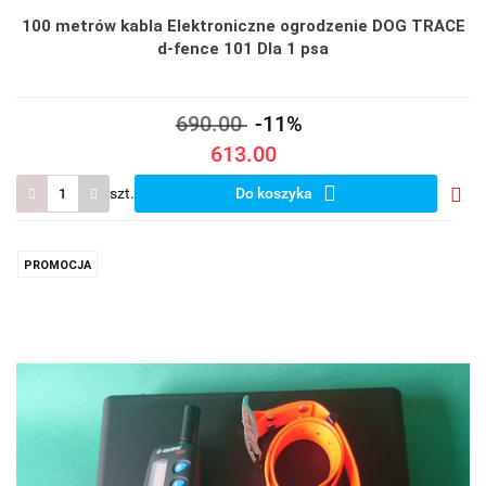
100 metrów kabla Elektroniczne ogrodzenie DOG TRACE
d-fence 101 Dla 1 psa
690.00
-11%
613.00
szt.
Do koszyka
Do
prze
PROMOCJA