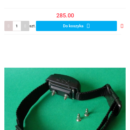
285.00
szt.
Do koszyka
Do
prze