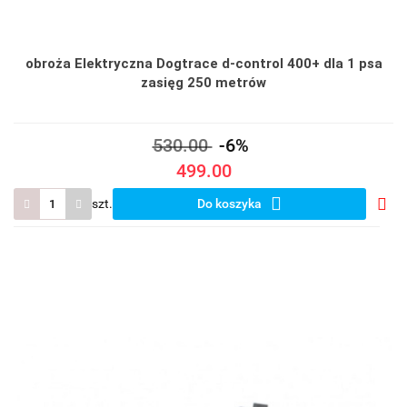
obroża Elektryczna Dogtrace d-control 400+ dla 1 psa
zasięg 250 metrów
530.00
-6%
499.00
szt.
Do koszyka
Do
prze