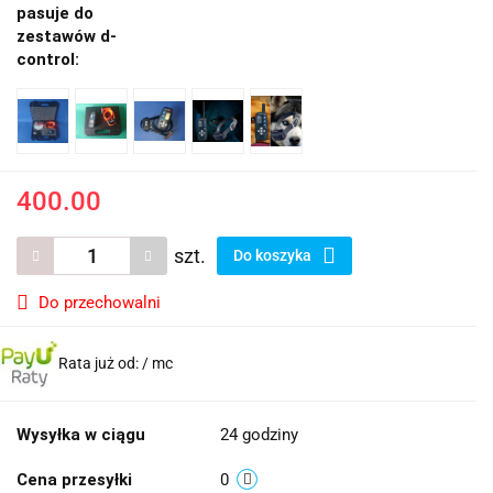
pasuje do
zestawów d-
control:
400.00
szt.
Do koszyka
Do przechowalni
Rata już od:
/ mc
Wysyłka w ciągu
24 godziny
Cena przesyłki
0