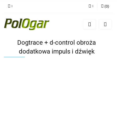
(
0
)
Zaloguj się
Zarejestruj się
Dodaj zgłoszenie
Dogtrace + d-control obroża
dodatkowa impuls i dźwięk