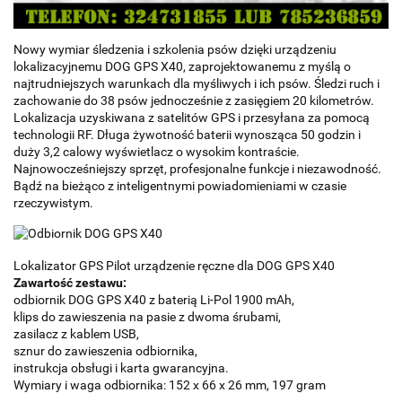
Nowy wymiar śledzenia i szkolenia psów dzięki urządzeniu
lokalizacyjnemu DOG GPS X40, zaprojektowanemu z myślą o
najtrudniejszych warunkach dla myśliwych i ich psów. Śledzi ruch i
zachowanie do 38 psów jednocześnie z zasięgiem 20 kilometrów.
Lokalizacja uzyskiwana z satelitów GPS i przesyłana za pomocą
technologii RF. Długa żywotność baterii wynosząca 50 godzin i
duży 3,2 calowy wyświetlacz o wysokim kontraście.
Najnowocześniejszy sprzęt, profesjonalne funkcje i niezawodność.
Bądź na bieżąco z inteligentnymi powiadomieniami w czasie
rzeczywistym.
Lokalizator GPS Pilot urządzenie ręczne dla DOG GPS X40
Zawartość zestawu:
odbiornik DOG GPS X40 z baterią Li-Pol 1900 mAh,
klips do zawieszenia na pasie z dwoma śrubami,
zasilacz z kablem USB,
sznur do zawieszenia odbiornika,
instrukcja obsługi i karta gwarancyjna.
Wymiary i waga odbiornika: 152 x 66 x 26 mm, 197 gram