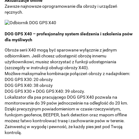
Aktualizacje online
Zawsze najnowsze oprogramowanie dla obroży i urządzeń
ręcznych.
DOG GPS X40 – profesjonalny system śledzenia i szkolenia psów
dla myśliwych
Obroże serii X40 mogą być sparowane wyłącznie z jednym
odbiornikiem. Jeśli chcesz udostępnić obrożę innemu
użytkownikowi, musisz skorzystać z funkcji udostępniania
(szczegóły w instrukcji obsługi obroży X40).
Możliwe maksymalne kombinacje połączeń obroży z nadajnikiem:
DOG GPS X30: 20 obroży
DOG GPS X40: 38 obroży
DOG GPS X30 + DOG GPS X40: 39 obroży.
Lokalizator dla psa pracującego DOG GPS X40 pozwala na
monitorowanie do 39 psów jednocześnie na odległość do 20 km.
Dzięki precyzyjnym powiadomieniom w czasie rzeczywistym,
funkcjom geofence, BEEPER, bark detection oraz mapom offline
możesz łatwo kontrolować trasę i zachowanie psów w terenie.
Zainwestuj w wygodę i pewność, że każdy pies jest pod Twoją
kontrolą.