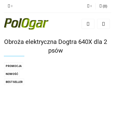
(
0
)
Zaloguj się
Zarejestruj się
Dodaj zgłoszenie
Obroża elektryczna Dogtra 640X dla 2
psów
PROMOCJA
NOWOŚĆ
BESTSELLER