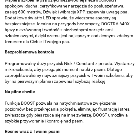
spokojowi ducha. certyfikowane narzędzie do posłuszeństwa,
zasięg 600 metrów, Dźwięk i wibracje XPP, zapewnia uwagę psa.
Dodatkowe światło LED sprawia, że ​​wieczorne spacery są
bezpieczniejsze. Idealna na przygody bez smyczy, DOGTRA 640X
łączy niezrównaną trwałość z niezbędnymi narzędziami
szkoleniowymi, dzięki czemu jest najlepszym codziennym, zdalnym
trenerem dla Ciebie i Twojego psa.
Bezproblemowa kontrola
Programowalny duży przycisk Nick / Constant z przodu. Wystarczy
mikrosekunda, aby przegapić moment nauki z psem. Dlatego
zaprojektowaliśmy najważniejszy przycisk w Twoim szkoleniu, aby
był na pierwszym planie i zapewniał szybszą reakcję
Na pilne chwile
Funkcja BOOST pozwala na natychmiastowe zwiększenie
poziomów bez przekręcania pokrętła, eliminując frustrację i stres,
zwłaszcza gdy pies rzuca się na inne zwierzę. BOOST umożliwia
szybkie przywołanie i kontrolę nad psem.
Rośnie wraz z Twoimi psami