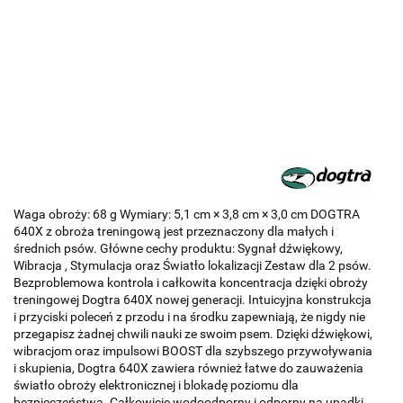
Waga obroży: 68 g Wymiary: 5,1 cm × 3,8 cm × 3,0 cm DOGTRA
640X z obroża treningową jest przeznaczony dla małych i
średnich psów. Główne cechy produktu: Sygnał dźwiękowy,
Wibracja , Stymulacja oraz Światło lokalizacji Zestaw dla 2 psów.
Bezproblemowa kontrola i całkowita koncentracja dzięki obroży
treningowej Dogtra 640X nowej generacji. Intuicyjna konstrukcja
i przyciski poleceń z przodu i na środku zapewniają, że nigdy nie
przegapisz żadnej chwili nauki ze swoim psem. Dzięki dźwiękowi,
wibracjom oraz impulsowi BOOST dla szybszego przywoływania
i skupienia, Dogtra 640X zawiera również łatwe do zauważenia
światło obroży elektronicznej i blokadę poziomu dla
bezpieczeństwa. Całkowicie wodoodporny i odporny na upadki,