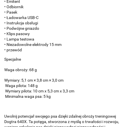
• Emitent
• Odbiornik
• Pasek
• Ładowarka USB-C
• Instrukcja obsługi
• Podwójne gniazdo
• Klips pasowy
• Lampa testowa
• Niezadowolne elektrody
15 mm
• przewód
Specjalne
Waga obroży: 68 g
Wymiary: 5,1 cm × 3,8 cm × 3,0 cm
Waga pilota: 148 g
Wymiary pilota: 10 cm x 5,3 cm x 3,3 cm
Minimalna waga psa: 5 kg
Uwolnij potencjał swojego psa dzięki zdalnej obroży treningowej
Dogtra 640X. Ta potęga, stworzona z myślą o trwałości i rozwoju,
wspiera szkolenie psa dzięki niezawodnej niezawodności i